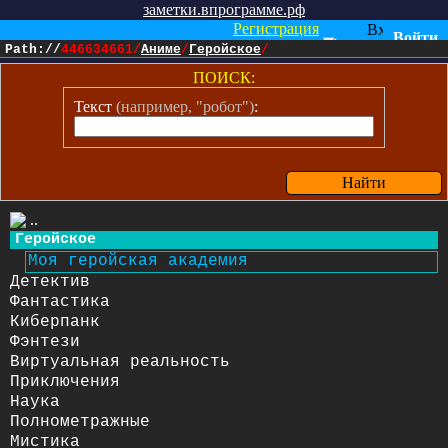
заметки.впрограмме.рф
Регистрация
Войти
или
->
Path://
446634661
/
Аниме
/
Геройское
/
ПОИСК:
Текст
(например, "робот")
:
Найти
..
Геройское
Моя геройская академия
Детектив
Фантастика
Киберпанк
Фэнтези
Виртуальная реальность
Приключения
Наука
Полнометражные
Мистика