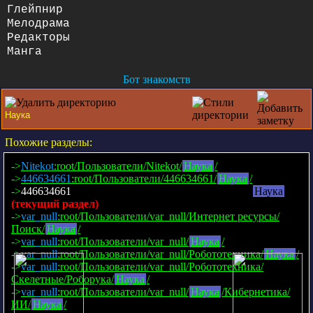
Глейпнир
Мелодрама
Редакторы
Манга
Бот знакомств
Похожие разделы:
->
Nitekot
:root/Пользователи/Nitekot/
Наука
/
->
446634661
:root/Пользователи/446634661/
Наука
/
->
446634661
:root/Пользователи/446634661/Аниме/
Наука
/
(текущий раздел)
->
var_null
:root/Пользователи/var_null/Интернет ресурсы/
Поиск/
Наука
/
->
var_null
:root/Пользователи/var_null/
Наука
/
->
var_null
:root/Пользователи/var_null/Робототехника/
Наука
/
->
var_null
:root/Пользователи/var_null/Робототехника/
Скелетные/Роборука/
Наука
/
->
var_null
:root/Пользователи/var_null/
Наука
/Кибернетика/
ИИ/
Наука
/