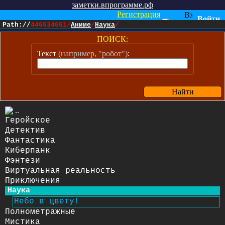
заметки.впрограмме.рф
Регистрация
Войти
или
->
Path://
446634661
/
Аниме
/
Наука
/
ПОИСК:
Текст
(например, "робот")
:
Найти
..
Геройское
Детектив
Фантастика
Киберпанк
Фэнтези
Виртуальная реальность
Приключения
Наука
Небо в цвету!
Полнометражные
Мистика